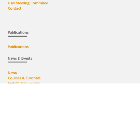
User Steering Commitee
Contact
Publications
Publications
News & Events
News
Courses & Tutorials
bwHPC Symposium
Services
HPC Cluster
Data Facilities
Central Application Site (ZAS)
Support
Software