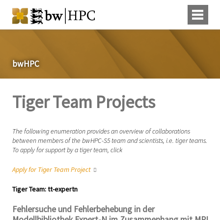
bwHPC
Tiger Team Projects
The following enumeration provides an overview of collaborations
between members of the bwHPC-S5 team and scientists, i.e. tiger teams.
To apply for support by a tiger team, click
Apply for Tiger Team Project
Tiger Team: tt-expertn
Fehlersuche und Fehlerbehebung in der
Modellbibliothek Expert-N im Zusammenhang mit MPI